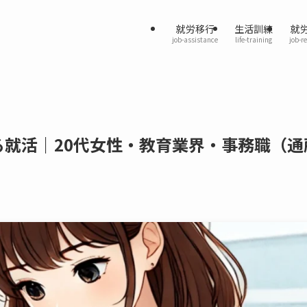
就労移行
生活訓練
就
job-assistance
life-training
job-r
就活｜20代女性・教育業界・事務職（通