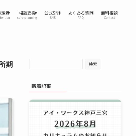
労定着
相談支援
公式SNS
よくある質問
無料相談
etention
care-planning
SNS
FAQ
Contact
所期
検索
新着記事